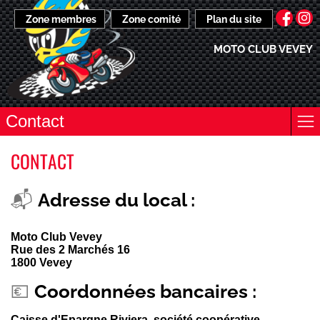
Zone membres
Zone comité
Plan du site
MOTO CLUB VEVEY
Contact
CONTACT
📬
Adresse du local :
Moto Club Vevey
Rue des 2 Marchés 16
1800 Vevey
💶
Coordonnées bancaires :
Caisse d'Epargne Riviera, société coopérative