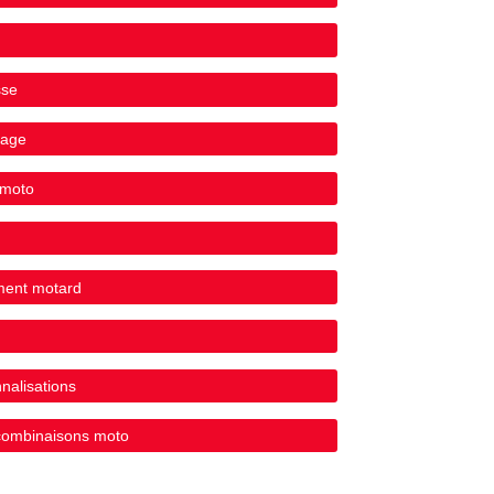
sse
yage
 moto
ement motard
nalisations
 combinaisons moto