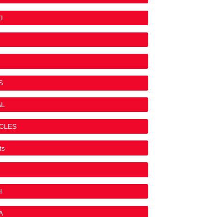
I
S
AL
YCLES
ts
H
A