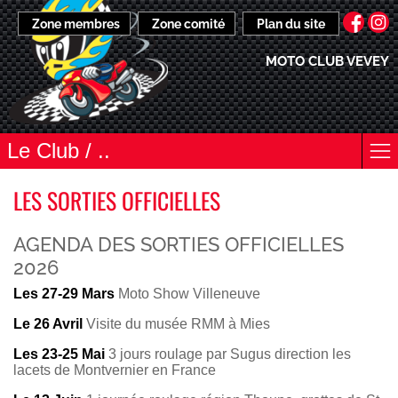
Zone membres
Zone comité
Plan du site
MOTO CLUB VEVEY
Le Club / ..
LES SORTIES OFFICIELLES
AGENDA DES SORTIES OFFICIELLES
2026
Les 27-29 Mars
Moto Show Villeneuve
Le 26 Avril
Visite du musée RMM à Mies
Les 23-25 Mai
3 jours roulage par Sugus direction les
lacets de Montvernier en France