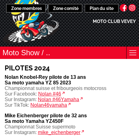
Zone membres
Zone comité
Plan du site
MOTO CLUB VEVEY
Moto Show / ..
PILOTES 2024
Nolan Knobel-Rey pilote de 13 ans
Sa moto yamaha YZ 85 2023
Championnat suisse et fribourgeois motocross
Sur Facebook:
Nolan #46
Sur Instagram:
Nolan #46Yamaha
Sur TikTok:
Nolan46yamaha
Mike Eichenberger pilote de 32 ans
Sa moto Yamaha YZ450F
Championnat Suisse supermoto
Sur Instagram:
mike_eichenberger