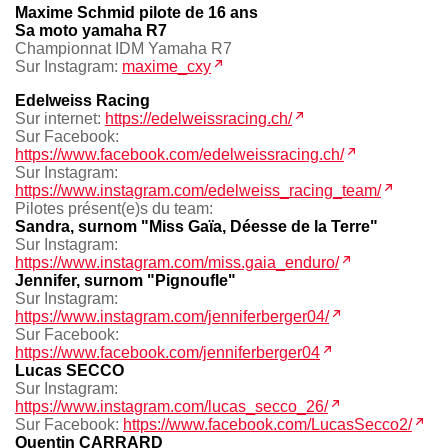
Maxime Schmid pilote de 16 ans
Sa moto yamaha R7
Championnat IDM Yamaha R7
Sur Instagram:
maxime_cxy
Edelweiss Racing
Sur internet:
https://edelweissracing.ch/
Sur Facebook:
https://www.facebook.com/edelweissracing.ch/
Sur Instagram:
https://www.instagram.com/edelweiss_racing_team/
Pilotes présent(e)s du team:
Sandra, surnom "Miss Gaïa, Déesse de la Terre"
Sur Instagram:
https://www.instagram.com/miss.gaia_enduro/
Jennifer, surnom "Pignoufle"
Sur Instagram:
https://www.instagram.com/jenniferberger04/
Sur Facebook:
https://www.facebook.com/jenniferberger04
Lucas SECCO
Sur Instagram:
https://www.instagram.com/lucas_secco_26/
Sur Facebook:
https://www.facebook.com/LucasSecco2/
Quentin CARRARD